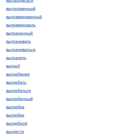
выгородиться
выгороженный
выгравированный
выгравировать
выграненный
выгранивать
выграниваться
выгранить
выгреб
выгребание
выгребать
выгребаться
выгребенный
выгребка
выгребки
выгребной
выгрести